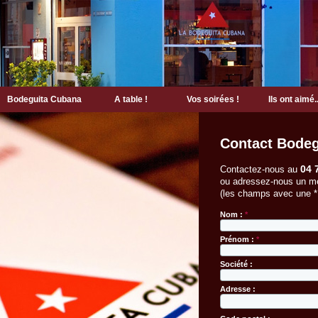
Bodeguita Cubana
A table !
Vos soirées !
Ils ont aimé..
Contact Bode
04 
Contactez-nous au
ou adressez-nous un me
(les champs avec une 
Nom :
*
Prénom :
*
Société :
Adresse :