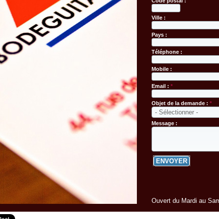
Code postal :
Ville :
Pays :
Téléphone :
Mobile :
Email :
*
Objet de la demande :
*
Message :
Ouvert du Mardi au Sam